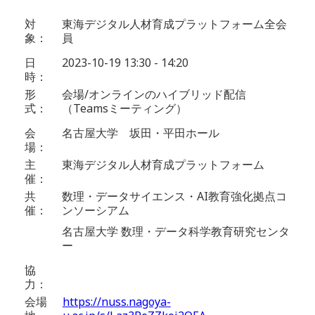
対
東海デジタル人材育成プラットフォーム全会
象：
員
日
2023-10-19 13:30 - 14:20
時：
形
会場/オンラインのハイブリッド配信
式：
（Teamsミーティング）
会
名古屋大学 坂田・平田ホール
場：
主
東海デジタル人材育成プラットフォーム
催：
共
数理・データサイエンス・AI教育強化拠点コ
催：
ンソーシアム
名古屋大学 数理・データ科学教育研究センタ
ー
協
力：
会場
https://nuss.nagoya-