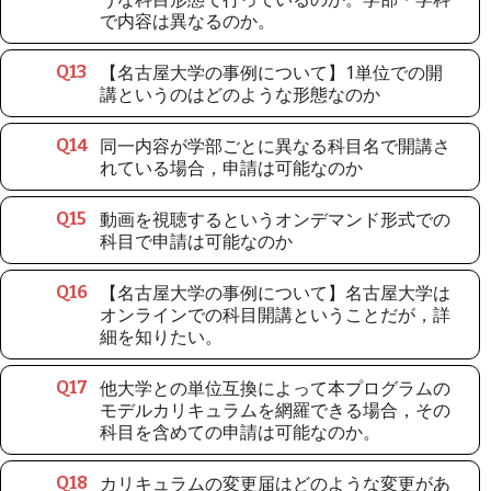
で内容は異なるのか。
【名古屋大学の事例について】1単位での開
Q
13
講というのはどのような形態なのか
同一内容が学部ごとに異なる科目名で開講さ
Q
14
れている場合，申請は可能なのか
動画を視聴するというオンデマンド形式での
Q
15
科目で申請は可能なのか
【名古屋大学の事例について】名古屋大学は
Q
16
オンラインでの科目開講ということだが，詳
細を知りたい。
他大学との単位互換によって本プログラムの
Q
17
モデルカリキュラムを網羅できる場合，その
科目を含めての申請は可能なのか。
カリキュラムの変更届はどのような変更があ
Q
18