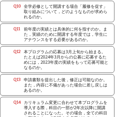
全学必修として開講する場合「履修を促す」
Q
10
取り組みについて，どのようなものが求めら
れるのか。
前年度の実績とは具体的に何を指すのか。ま
Q
11
た，実績のために開講する年度では，学生に
アナウンスをする必要があるのか。
本プログラムの応募は3月上旬から始まる。
Q
12
たとえば2024年3月からの公募に応募するた
めには，2023年度の実績をもって応募可能と
なるのか。
申請書類を提出した後，修正は可能なのか。
Q
13
また，内容に不備があった場合に差し戻しは
あるのか。
カリキュラム変更に合わせて本プログラムを
Q
14
導入する際，科目の一部が2年次以降に開講
されることになった。その場合，全ての科目