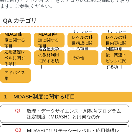
募に向けたアドバイス」をカテゴリの末尾に掲載しており
ます。ご参照ください。
QA カテゴリ
リテラシー
リテラシー
MDASH制
MDASH申
レベルの科
レベルの科
度に関する
請に関する
目構成に関
目内容に関
項目
項目
名古屋大学
する項目
する項目
制度の今
応用基礎レ
の教材利用
後・関連ト
ベルに関す
その他
に関する項
ピックに関
る項目
目
する項目
アドバイス
集
１．MDASH制度に関する項目
数理・データサイエンス・AI教育プログラム
Q
1
認定制度（MDASH）とは何なのか
MDASHにはリテラシーレベル・応用基礎レ
Q
2