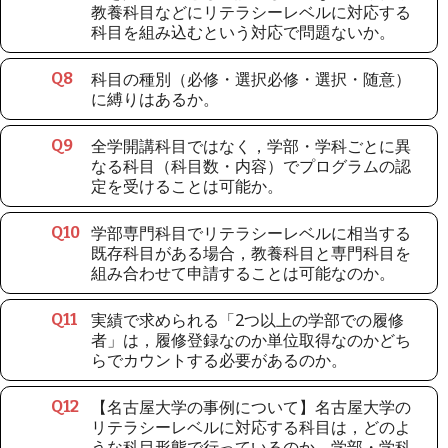
教養科目などにリテラシーレベルに対応する
科目を組み込むという対応で問題ないか。
科目の種別（必修・選択必修・選択・随意）
Q
8
に縛りはあるか。
全学開講科目ではなく，学部・学科ごとに異
Q
9
なる科目（科目数・内容）でプログラムの認
定を受けることは可能か。
学部専門科目でリテラシーレベルに相当する
Q
10
既存科目がある場合，教養科目と専門科目を
組み合わせて申請することは可能なのか。
実績で求められる「2つ以上の学部での履修
Q
11
者」は，履修登録なのか単位取得なのかどち
らでカウントする必要があるのか。
【名古屋大学の事例について】名古屋大学の
Q
12
リテラシーレベルに対応する科目は，どのよ
うな科目形態で行っているのか。学部・学科