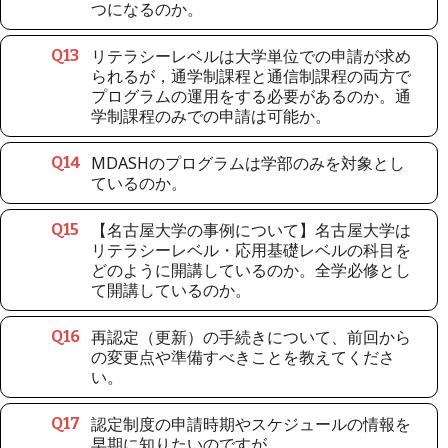
つになるのか。
リテラシーレベルは大学単位での申請が求め
Q
13
られるが，通学制課程と通信制課程の両方で
プログラムの運用をする必要があるのか。通
学制課程のみでの申請は可能か。
MDASHのプログラムは学部のみを対象とし
Q
14
ているのか。
【名古屋大学の事例について】名古屋大学は
Q
15
リテラシーレベル・応用基礎レベルの科目を
どのように開講しているのか。全学必修とし
て開講しているのか。
再認定（更新）の手続きについて、前回から
Q
16
の変更点や準備すべきことを教えてくださ
い。
認定制度の申請時期やスケジュールの情報を
Q
17
早期に知りたいのですが。