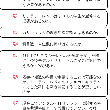
う必要があるのか。
リテラシーレベルはすべての学生が履修する
Q
2
必要があるのか。
カリキュラムの履修年次に指定はあるのか。
Q
3
科目数・単位数に縛りはあるのか。
Q
4
1科目でリテラシーレベルの認定を受けた際
Q
5
に，今後モデルカリキュラムの変更に対応で
きるか不安がある。
既存の複数の科目で申請することは可能なの
Q
6
か。リテラシーレベルのモデルカリキュラム
に応じた科目を新規開講することが望ましい
のか。
現時点でデジタル・ITリテラシーに関する科
Q
7
目を共通科目として設置していない。今後，