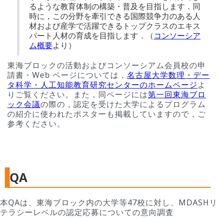
るような教育体制の構築・普及を目指します．同
時に，この分野を牽引できる国際競争力のある人
材および産学で活躍できるトップクラスのエキス
パート人材の育成を目指します．（
コンソーシア
ム概要
より）
東海ブロックの活動およびコンソーシアム会員校の申
請書・Web ページについては，
名古屋大学数理・デー
タ科学・人工知能教育研究センターのホームページ
よ
りご覧ください。また，同ページには
第一回東海ブロ
ック会議
の際の，認定を受けた大学によるプログラム
の紹介に使われたポスターも掲載していますので，ご
参考ください。
QA
本QAは、東海ブロック内の大学等47校に対し、MDASHリ
テラシーレベルの認定応募についての意向調査