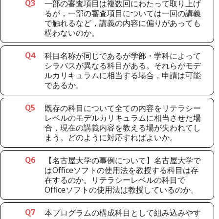
一部の審査項目は複数回にわたって取り上げ
Q
3
るが，一部の審査項目については一回の講義
で触れるなど，講義の内容に偏りがあっても
構わないのか。
科目名称が同じであるが学部・学科によって
Q
4
シラバスが異なる科目がある。それらがモデ
ルカリキュラムに相当する場合，申請は可能
であるか。
既存の科目について全ての内容をリテラシー
Q
5
レベルのモデルカリキュラムに相当させた場
合，現在の講義内容を教える場が失われてし
まう。どのように対応すればよいか。
【名古屋大学の事例について】名古屋大学で
Q
6
はOfficeソフトの使用法を教授する科目は存
在するのか。リテラシーレベルの科目で
Officeソフトの使用法は教授しているのか。
本プログラムの構成科目として組み込みやす
Q
7