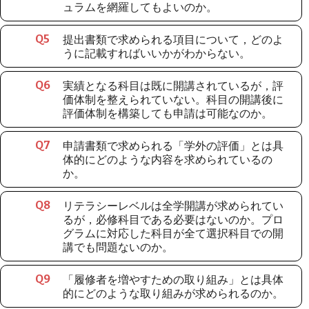
ュラムを網羅してもよいのか。
提出書類で求められる項目について，どのよ
Q
5
うに記載すればいいかがわからない。
実績となる科目は既に開講されているが，評
Q
6
価体制を整えられていない。科目の開講後に
評価体制を構築しても申請は可能なのか。
申請書類で求められる「学外の評価」とは具
Q
7
体的にどのような内容を求められているの
か。
リテラシーレベルは全学開講が求められてい
Q
8
るが，必修科目である必要はないのか。プロ
グラムに対応した科目が全て選択科目での開
講でも問題ないのか。
「履修者を増やすための取り組み」とは具体
Q
9
的にどのような取り組みが求められるのか。