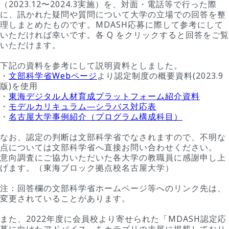
（2023.12〜2024.3実施）を、対面・電話等で行った際
に、訊かれた疑問や質問について大学の立場での回答を整
理しまとめたものです。MDASH応募に際して参考にして
いただければ幸いです。各 Q をクリックすると回答をご覧
いただけます。
下記の資料を参考にして説明資料としました。
・
文部科学省Webページ
より認定制度の概要資料(2023.9
版)を使用
・
東海デジタル人材育成プラットフォーム紹介資料
・
モデルカリキュラム―シラバス対応表
・
名古屋大学事例紹介（プログラム構成科目）
なお、認定の判断は文部科学省でなされますので、不明な
点については文部科学省へ直接お問い合わせください。
意向調査にご協力いただいた各大学の教職員に感謝申し上
げます。（東海ブロック拠点校名古屋大学）
注：回答欄の文部科学省ホームページ等へのリンク先は、
変更されていることがあります。
また、2022年度に会員校より寄せられた「MDASH認定応