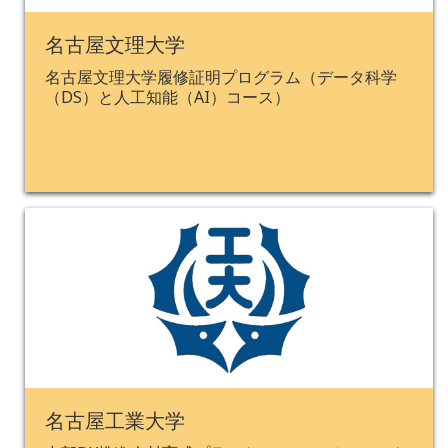
名古屋文理大学
名古屋文理大学履修証明プログラム（データ科学
（DS）と人工知能（AI）コース）
名古屋工業大学