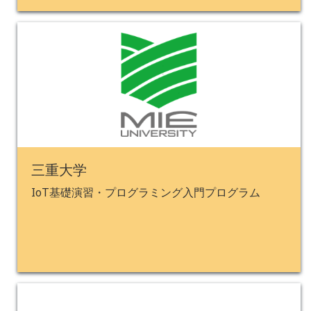
三重大学
IoT基礎演習・プログラミング入門プログラム