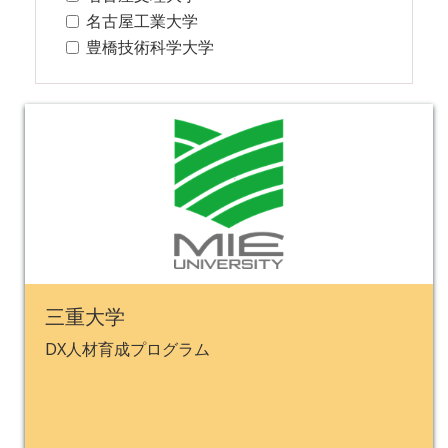
名古屋工業大学
豊橋技術科学大学
三重大学
DX人材育成プログラム