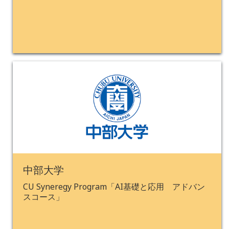
中部大学
CU Syneregy Program「AI基礎と応用 アドバン
スコース」