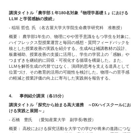
講演タイトル「農学部１年180名対象『物理学基礎１』における
LLM と学習感触の接続」
- 稲垣 哲也 氏 （名古屋大学大学院生命農学研究科 准教授）
概要： 農学部1年生の、物理にやや苦手意識をもつ学生を対象に、
ハイフレックス型授業運営と毎回の感想・質問フィードバックを
核とした授業改善の実践を紹介する。生成AIは補講教材の設計、
板書補助、授業改善の支援に活用し、学生の学習上の「感触」や
つまずきを継続的に回収・可視化する循環を構築した。また、
LLMを解答生成の代替ではなく、演繹的思考を支える道具として
位置づけ、その教育的活用の可能性を検討した。物理への苦手感
の軽減と授業評価の向上に寄与した実践例を報告する。
4. 事例紹介講演（各15分）
講演タイトル「探究から始まる高大連携 ～DXハイスクールにお
ける実践と展開～」
- 石橋 豊氏 （愛知産業大学 副学長/教授）
概要： 高校における探究活動を大学での学びや将来の進路につな