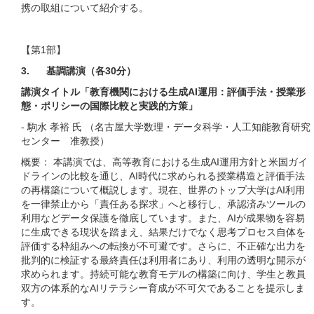
携の取組について紹介する。
【第1部】
3. 基調講演（各30分）
講演タイトル「教育機関における生成AI運用：評価手法・授業形
態・ポリシーの国際比較と実践的方策」
- 駒水 孝裕 氏 （名古屋大学数理・データ科学・人工知能教育研究
センター 准教授）
概要： 本講演では、高等教育における生成AI運用方針と米国ガイ
ドラインの比較を通じ、AI時代に求められる授業構造と評価手法
の再構築について概説します。現在、世界のトップ大学はAI利用
を一律禁止から「責任ある探求」へと移行し、承認済みツールの
利用などデータ保護を徹底しています。また、AIが成果物を容易
に生成できる現状を踏まえ、結果だけでなく思考プロセス自体を
評価する枠組みへの転換が不可避です。さらに、不正確な出力を
批判的に検証する最終責任は利用者にあり、利用の透明な開示が
求められます。持続可能な教育モデルの構築に向け、学生と教員
双方の体系的なAIリテラシー育成が不可欠であることを提示しま
す。