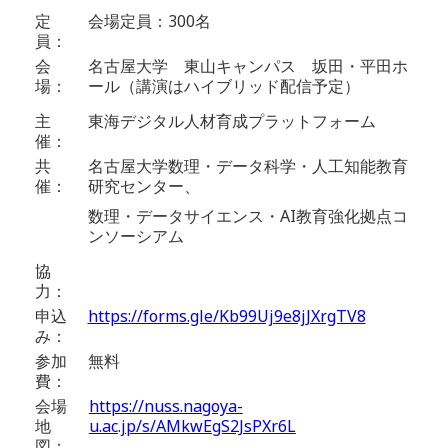
定
会場定員：300名
員：
会
名古屋大学 東山キャンパス 坂田・平田ホ
場：
ール（講演はハイブリッド配信予定）
主
東海デジタル人材育成プラットフォーム
催：
共
名古屋大学数理・データ科学・人工知能教育
催：
研究センター、
数理・データサイエンス・AI教育強化拠点コ
ンソーシアム​
協
力：
申込
https://forms.gle/Kb99Uj9e8jJXrgTV8
み：
参加
無料
費：
会場
https://nuss.nagoya-
地
u.ac.jp/s/AMkwEgS2JsPXr6L
図：