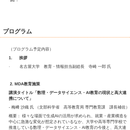
プログラム
（プログラム予定内容）
1. 挨拶​
· 名古屋大学 教育・情報担当副総長 寺崎 一郎 氏
2. MDA教育施策​
講演タイトル「数理・データサイエンス・AI教育の現状と高大連
携について」
- 梅﨑 沙織 氏 （文部科学省 高等教育局 専門教育課 課長補佐）
概要： 様々な場面で生成AIの活用が求められ、就業・産業構造を
中心に急激な変化が想定されているなか、大学や高等専門学校で
推進している数理・データサイエンス・AI教育の今後と、高大連