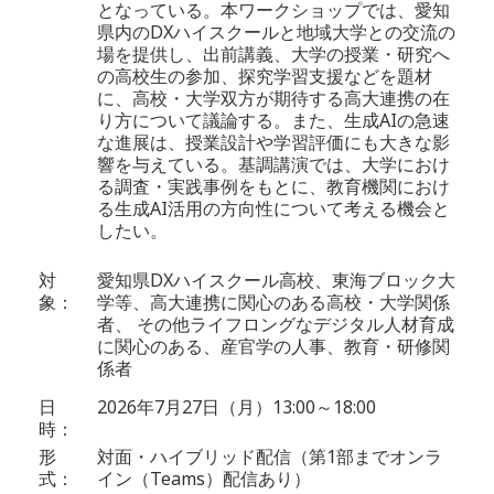
となっている。本ワークショップでは、愛知
県内のDXハイスクールと地域大学との交流の
場を提供し、出前講義、大学の授業・研究へ
の高校生の参加、探究学習支援などを題材
に、高校・大学双方が期待する高大連携の在
り方について議論する。また、生成AIの急速
な進展は、授業設計や学習評価にも大きな影
響を与えている。基調講演では、大学におけ
る調査・実践事例をもとに、教育機関におけ
る生成AI活用の方向性について考える機会と
したい。
対
愛知県DXハイスクール高校、東海ブロック大
象：
学等、高大連携に関心のある高校・大学関係
者、 その他ライフロングなデジタル人材育成
に関心のある、産官学の人事、教育・研修関
係者
日
2026年7月27日（月）13:00～18:00
時：
形
対面・ハイブリッド配信（第1部までオンラ
式：
イン（Teams）配信あり）