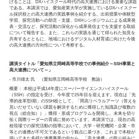
げることは、DXハイスクール時代の高大連携における重要な課題
である。本講演では、愛知産業大学が実施しているDXハイスクー
ル採択校との高大連携の実践事例を紹介する。出前授業や体験型
学習、探究活動への助言・支援、DXHシンポジウムによる成果発
表・交流など、探究活動の深化から成果発信までを支援する取組
について報告する。また、これらの実践を通じて得られた知見を
共有するとともに、地域におけるデジタル人材育成に向けた今後
の高大連携の方向性について考察する。
講演タイトル「愛知県立岡崎高等学校での事例紹介～SSH事業と
高大連携について～」
- 市川雄太 氏 （愛知県立岡崎高等学校 教諭）
概要： 本校は平成14年度にスーパーサイエンスハイスクール
（SSH）の指定を受け、今年度で25年目を迎えます。現在は「先
導的改革型Ⅰ期」のSSH校として、「岡高リベラルアーツ（答えを
見いだせていない課題を解決するために獲得した知識及び複数の
視点（総合知））」獲得・形成プログラムを開発し、未来を切り
拓く国際リーダーの育成に努めています。本講演では、現在の高
校現場での探究活動の指導において、大学・研究機関・企業・市
等との連携が不可欠であるという観点に基づき、これまで本校が
築いてきた多様な連携事業の中から、「高大連携」の取り組みに