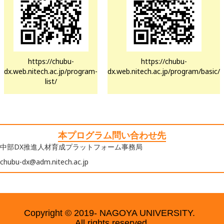
https://chubu-
https://chubu-
dx.web.nitech.ac.jp/program-
dx.web.nitech.ac.jp/program/basic/
list/
本プログラム問い合わせ先
中部DX推進人材育成プラットフォーム事務局
chubu-dx@adm.nitech.ac.jp
Copyright © 2019- NAGOYA UNIVERSITY.
All rights reserved.